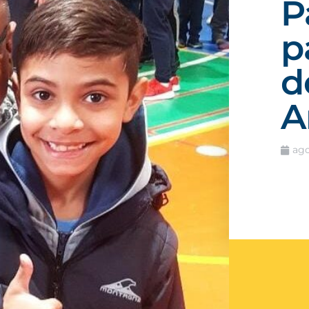
P
p
d
A
ago