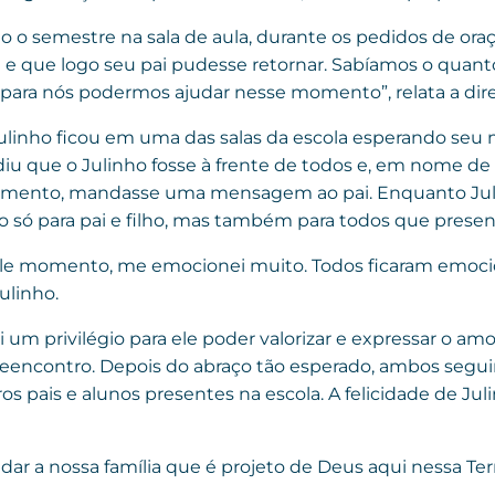
 semestre na sala de aula, durante os pedidos de ora
 e que logo seu pai pudesse retornar. Sabíamos o quanto
ara nós podermos ajudar nesse momento”, relata a direto
Julinho ficou em uma das salas da escola esperando seu
iu que o Julinho fosse à frente de todos e, em nome de
ento, mandasse uma mensagem ao pai. Enquanto Julinh
só para pai e filho, mas também para todos que presen
ele momento, me emocionei muito. Todos ficaram emoc
Julinho.
m privilégio para ele poder valorizar e expressar o amo
reencontro. Depois do abraço tão esperado, ambos segui
 pais e alunos presentes na escola. A felicidade de Juli
ar a nossa família que é projeto de Deus aqui nessa Ter