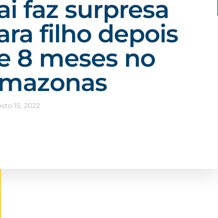
ai faz surpresa
ara filho depois
e 8 meses no
mazonas
sto 15, 2022