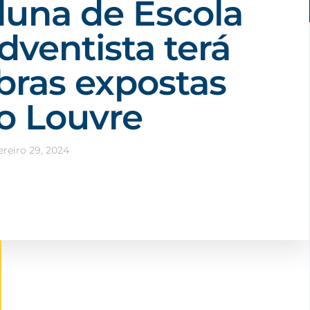
luna de Escola
dventista terá
bras expostas
o Louvre
ereiro 29, 2024