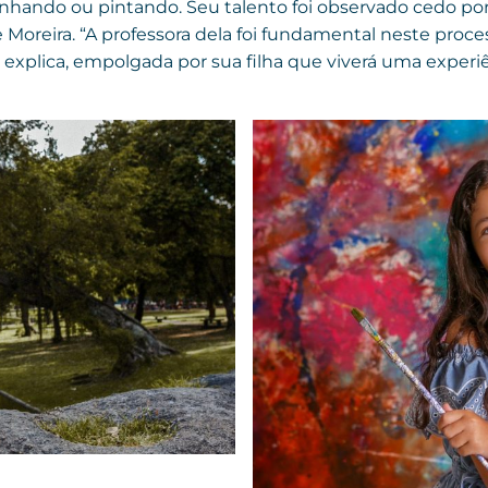
hando ou pintando. Seu talento foi observado cedo por 
 Moreira. “A professora dela foi fundamental neste pro
a explica, empolgada por sua filha que viverá uma experi