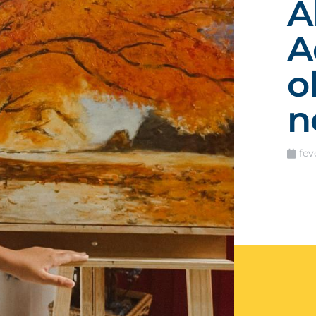
A
A
o
n
fev