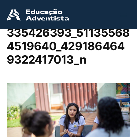
335426393_51135568
4519640_429186464
9322417013_n