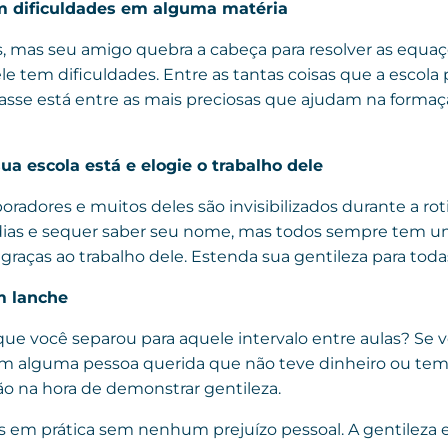
m dificuldades em alguma matéria
, mas seu amigo quebra a cabeça para resolver as equaçõ
e tem dificuldades. Entre as tantas coisas que a escola po
classe está entre as mais preciosas que ajudam na forma
ua escola está e elogie o trabalho dele
boradores e muitos deles são invisibilizados durante a rot
dias e sequer saber seu nome, mas todos sempre tem um
graças ao trabalho dele. Estenda sua gentileza para toda
um lanche
ue você separou para aquele intervalo entre aulas? Se v
com alguma pessoa querida que não teve dinheiro ou te
o na hora de demonstrar gentileza.
os em prática sem nenhum prejuízo pessoal. A gentilez