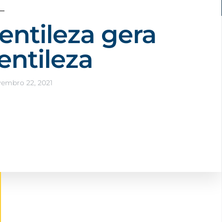
entileza gera
entileza
embro 22, 2021