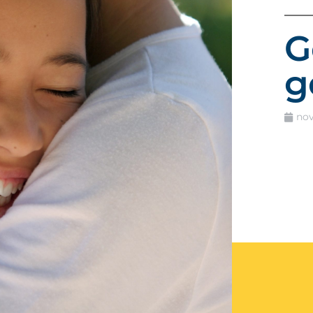
G
g
nov