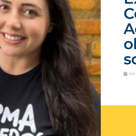
C
A
o
s
abr