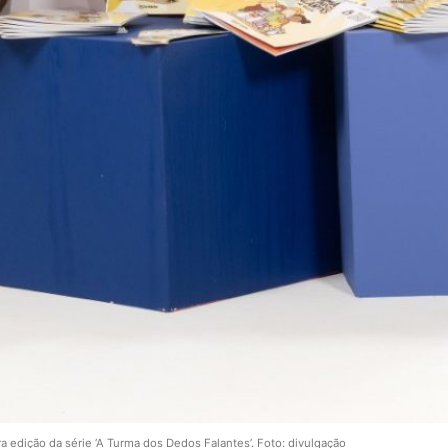
a edição da série ‘A Turma dos Dedos Falantes’. Foto: divulgação