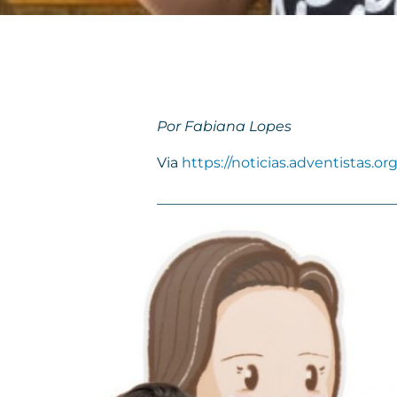
Por Fabiana Lopes
Via
https://noticias.adventistas.org
_________________________________