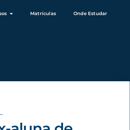
sos
Matrículas
Onde Estudar
x-aluna de