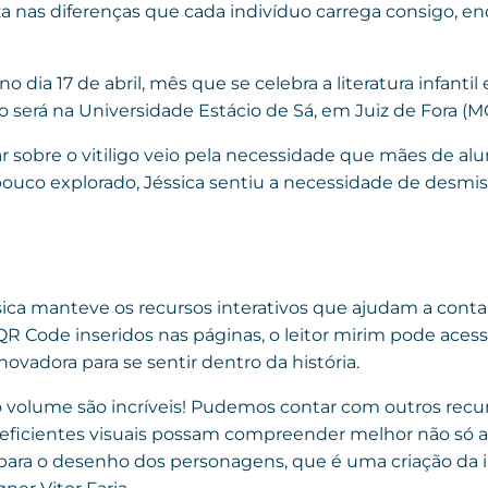
 nas diferenças que cada indivíduo carrega consigo, en
o dia 17 de abril, mês que se celebra a literatura infanti
nto será na Universidade Estácio de Sá, em Juiz de Fora (MG
lar sobre o vitiligo veio pela necessidade que mães de al
ouco explorado, Jéssica sentiu a necessidade de desmist
sica manteve os recursos interativos que ajudam a cont
R Code inseridos nas páginas, o leitor mirim pode acess
ovadora para se sentir dentro da história.
o volume são incríveis! Pudemos contar com outros recur
ficientes visuais possam compreender melhor não só a h
 para o desenho dos personagens, que é uma criação da i