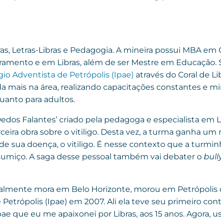
as, Letras-Libras e Pedagogia. A mineira possui MBA em 
ramento e em Libras, além de ser Mestre em Educação. 
gio Adventista de Petrópolis (Ipae)
através do Coral de Li
nda mais na área, realizando capacitações constantes e m
uanto para adultos.
 Dedos Falantes’ criado pela pedagoga e especialista em 
erceira obra sobre o vitiligo. Desta vez, a turma ganha um 
sua doença, o vitiligo. É nesse contexto que a turminha
sumiço. A saga desse pessoal também vai debater o
bull
tualmente mora em Belo Horizonte, morou em Petrópolis
Petrópolis (Ipae) em 2007. Ali ela teve seu primeiro cont
Ipae que eu me apaixonei por Libras, aos 15 anos. Agora, us