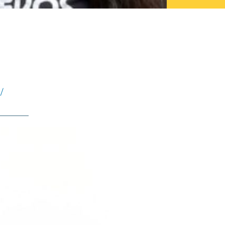
/
________