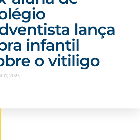
olégio
dventista lança
bra infantil
obre o vitiligo
il 17, 2023