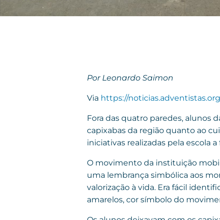
Por Leonardo Saimon
Via
https://noticias.adventistas.org
Fora das quatro paredes, alunos 
capixabas da região quanto ao cuid
iniciativas realizadas pela escola
O movimento da instituição mobil
uma lembrança simbólica aos mor
valorização à vida. Era fácil ide
amarelos, cor símbolo do movimen
Os alunos deixavam com os capix