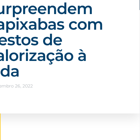
urpreendem
apixabas com
estos de
alorização à
ida
embro 26, 2022