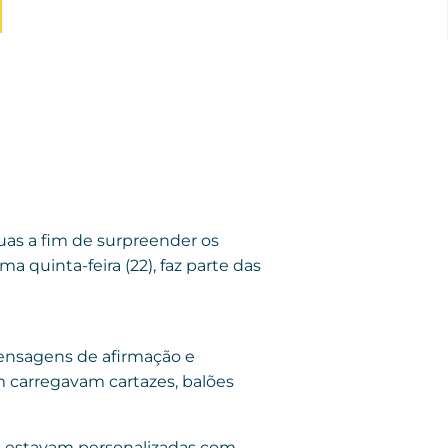
uas a fim de surpreender os
a quinta-feira (22), faz parte das
ensagens de afirmação e
m carregavam cartazes, balões
s estavam personalizadas com