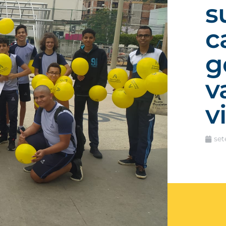
s
c
g
v
v
set