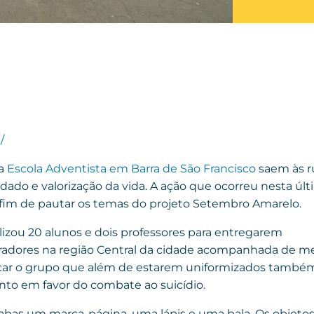
/
da
Escola Adventista em Barra de São Francisco
saem às r
ado e valorização da vida. A ação que ocorreu nesta últim
 a fim de pautar os temas do projeto Setembro Amarelo.
izou 20 alunos e dois professores para entregarem
adores na região Central da cidade acompanhada de m
ntificar o grupo que além de estarem uniformizados també
to em favor do combate ao suicídio.
abas um marca-página, uma lápis e uma bala. Os objeto