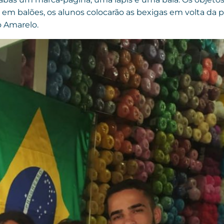
r em balões, os alunos colocarão as bexigas em volta da p
 Amarelo.