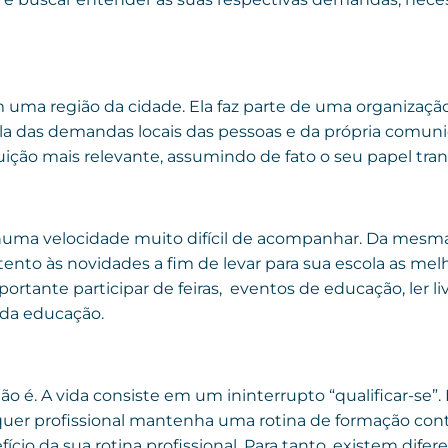
m uma região da cidade. Ela faz parte de uma organizaç
la das demandas locais das pessoas e da própria comuni
ituição mais relevante, assumindo de fato o seu papel tr
ma velocidade muito difícil de acompanhar. Da mesma
atento às novidades a fim de levar para sua escola as mel
rtante participar de feiras, eventos de educação, ler liv
o da educação.
 não é. A vida consiste em um ininterrupto “qualificar-s
quer profissional mantenha uma rotina de formação con
cio da sua rotina profissional. Para tanto, existem difere