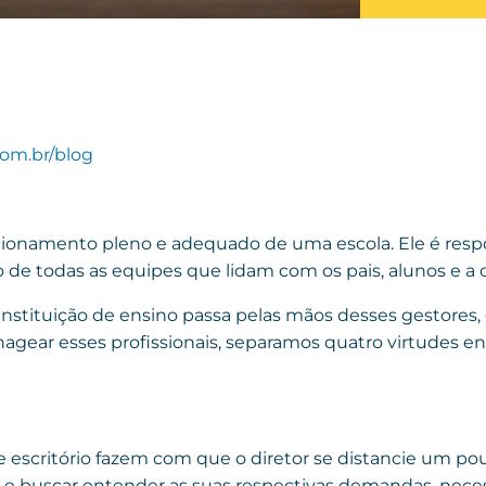
om.br/blog
ncionamento pleno e adequado de uma escola. Ele é res
ão de todas as equipes que lidam com os pais, alunos e a
nstituição de ensino passa pelas mãos desses gestores,
enagear esses profissionais, separamos quatro virtudes e
e escritório fazem com que o diretor se distancie um pou
s e buscar entender as suas respectivas demandas, neces