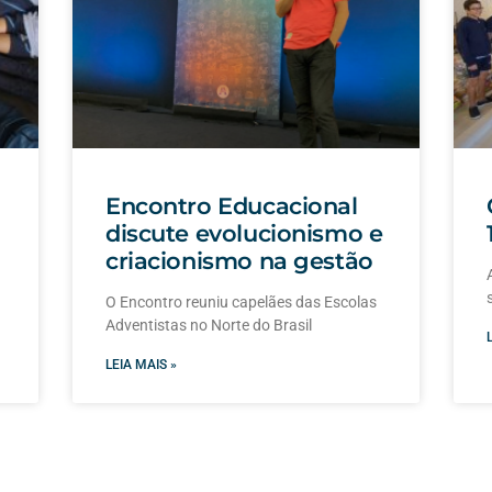
Encontro Educacional
discute evolucionismo e
criacionismo na gestão
O Encontro reuniu capelães das Escolas
Adventistas no Norte do Brasil
LEIA MAIS »