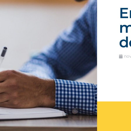
E
m
d
nov