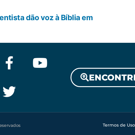
ntista dão voz à Bíblia em
ENCONTR
Termos de Uso
reservados