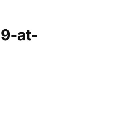
sos
Matrículas
Onde Estudar
9-at-